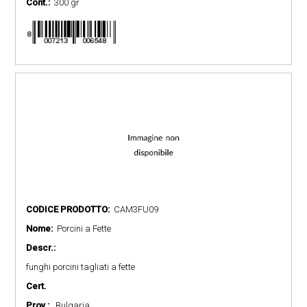
Cont.:
300 gr
CODICE PRODOTTO:
CAM3FU09
Nome:
Porcini a Fette
Descr.:
funghi porcini tagliati a fette
Cert.
Prov.:
Bulgaria