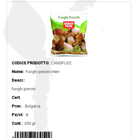
CODICE PRODOTTO:
CAM3FU02
Nome:
Funghi porcini interi
Descr.:
funghi porcini
Cert.
Prov.:
Bulgaria
Pz/ct:
8
Cont.:
300 gr