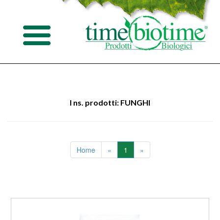
I ns. prodotti: FUNGHI
Home
«
1
»