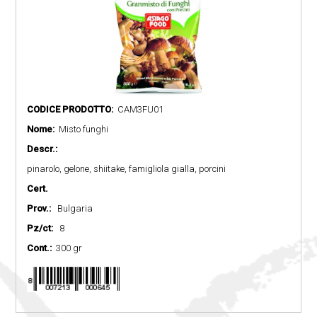
CODICE PRODOTTO:
CAM3FU01
Nome:
Misto funghi
Descr.:
pinarolo, gelone, shiitake, famigliola gialla, porcini
Cert.
Prov.:
Bulgaria
Pz/ct:
8
Cont.:
300 gr