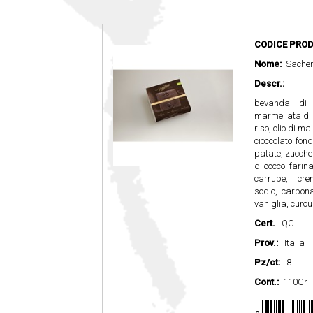
CODICE PROD
Nome:
Sache
Descr.:
bevanda di 
marmellata di 
riso, olio di mai
cioccolato fon
patate, zuccher
di cocco, farina
carrube, cre
sodio, carbona
vaniglia, curc
Cert.
QC
Prov.:
Italia
Pz/ct:
8
Cont.:
110Gr