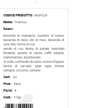
CODICE PRODOTTO:
AA3FO24
Nome:
Tiramisú
Descr.:
bevanda di mandorla, zucchero di canna,
bevanda di cocco, olio di mais, bevanda di
soia, tofu, farina di riso,
amido di riso, fecola di patate, cioccolato
fondente, polvere di cacao, caffè solubile,
cremortartaro, bicarbonato
di sodio, carbonato di calcio, inulina d’agave,
farina di carrube, agar agar, limone,
vaniglia, curcuma, xantano
Cert.
QC
Prov.:
Italia
Pz/ct:
8
Cont.:
110gr