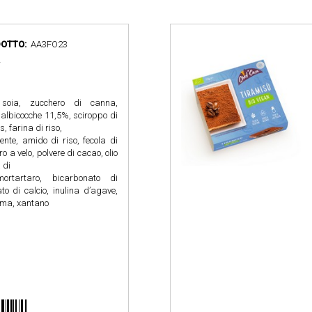
OTTO:
AA3FO23
r
soia, zucchero di canna,
albicocche 11,5%, sciroppo di
s, farina di riso,
dente, amido di riso, fecola di
o a velo, polvere di cacao, olio
 di
mortartaro, bicarbonato di
to di calcio, inulina d’agave,
uma, xantano