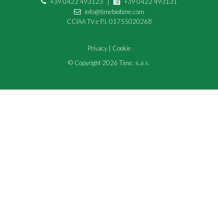
+39 0422 493123
|
+39 0422 493131
info@timebiotime.com
CCIAA TV e P.I.
01755020268
Privacy
|
Cookie
© Copyright 2026 Time. s.a.s.