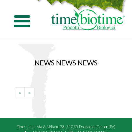
NEWS NEWS NEWS
«
»
Time s.a.s
|
Via A. Volta n. 28, 31030 Dosson di Casier (TV)